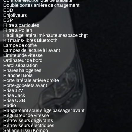
Contrôle electronique de stabilité
Double portes arrière de chargement
EBD
Enjoliveurs
ESP
Filtre à particules
Filtre à Pollen
Habillage latéral mi-hauteur espace chgt
Kit mains-libres Bluetooth
Lampe de coffre
Lampes de lecture à l'avant
Limiteur de vitesse
Ordinateur de bord
Paroi séparation
Phares halogènes
Plancher Bois
Porte latérale arrière droite
Porte-gobelets avant
Prise 12V
Prise Jack
Prise USB
Radio
Rangement sous siège passager avant
Régulateur de vitesse
Rétroviseurs dégivrants
Rétroviseurs électriques
Sellerie Tissu Kompo