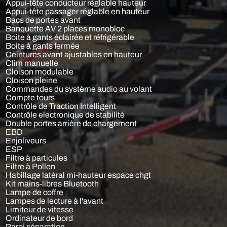
Appui-tête conducteur réglable hauteur
Appui-tête passager réglable en hauteur
Bacs de portes avant
Banquette AV 2 places monobloc
Boite à gants éclairée et réfrigérable
Boite à gants fermée
Ceintures avant ajustables en hauteur
Clim manuelle
Cloison modulable
Cloison pleine
Commandes du système audio au volant
Compte tours
Contrôle de Traction Intelligent
Contrôle electronique de stabilité
Double portes arrière de chargement
EBD
Enjoliveurs
ESP
Filtre à particules
Filtre à Pollen
Habillage latéral mi-hauteur espace chgt
Kit mains-libres Bluetooth
Lampe de coffre
Lampes de lecture à l'avant
Limiteur de vitesse
Ordinateur de bord
Paroi séparation