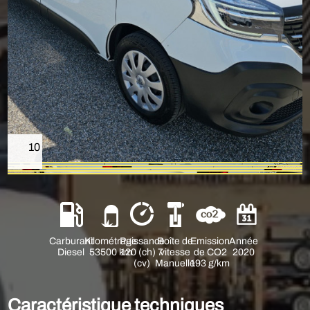
10
Carburant
Kilométrage
Puissance
Boîte de
Emission
Année
Diesel
53500 km
120 (ch) 7
vitesse
de CO2
2020
(cv)
Manuelle
193 g/km
Caractéristique techniques