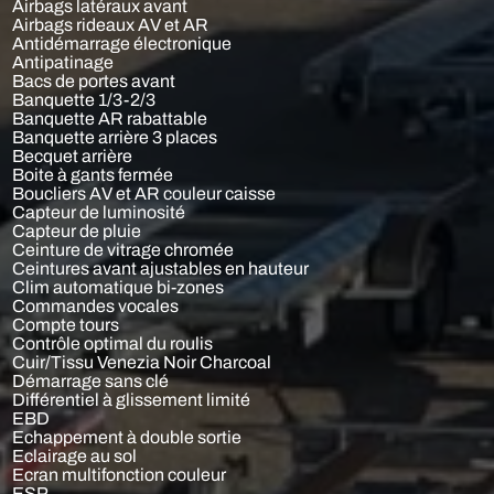
Airbags latéraux avant
Airbags rideaux AV et AR
Antidémarrage électronique
Antipatinage
Bacs de portes avant
Banquette 1/3-2/3
Banquette AR rabattable
Banquette arrière 3 places
Becquet arrière
Boite à gants fermée
Boucliers AV et AR couleur caisse
Capteur de luminosité
Capteur de pluie
Ceinture de vitrage chromée
Ceintures avant ajustables en hauteur
Clim automatique bi-zones
Commandes vocales
Compte tours
Contrôle optimal du roulis
Cuir/Tissu Venezia Noir Charcoal
Démarrage sans clé
Différentiel à glissement limité
EBD
Echappement à double sortie
Eclairage au sol
Ecran multifonction couleur
ESP