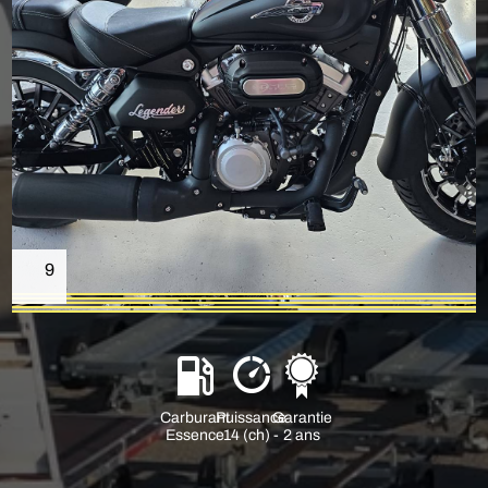
9
Carburant
Puissance
Garantie
Essence
14 (ch) -
2 ans