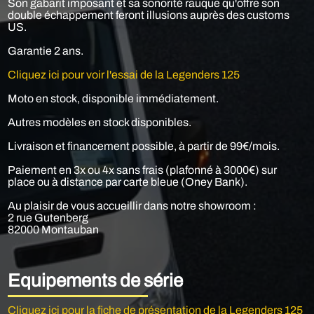
Son gabarit imposant et sa sonorité rauque qu'offre son
double échappement feront illusions auprès des customs
US.
Garantie 2 ans.
Cliquez ici pour voir l'essai de la Legenders 125
Moto en stock, disponible immédiatement.
Autres modèles en stock disponibles.
Livraison et financement possible, à partir de 99€/mois.
Paiement en 3x ou 4x sans frais (plafonné à 3000€) sur
place ou à distance par carte bleue (Oney Bank).
Au plaisir de vous accueillir dans notre showroom :
2 rue Gutenberg
82000 Montauban
Equipements de série
Cliquez ici pour la fiche de présentation de la Legenders 125