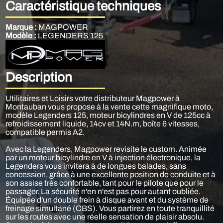
Caractéristique techniques
Marque :
MAGPOWER
Modèle :
LEGENDERS 125
Description
Utilitaires et Loisirs votre distributeur Magpower à
Montauban vous propose à la vente cette magnifique moto,
modèle Legenders 125, moteur bicylindres en V de 125cc à
refroidissement liquide, 14cv et 14N.m, boîte 6 vitesses,
compatible permis A2.
Avec la Legenders, Magpower revisite le custom. Animée
par un moteur bicylindre en V à injection électronique, la
Legenders vous invitera à de longues balades, sans
concession, grâce à une excellente position de conduite et à
son assise très confortable, tant pour le pilote que pour le
passager. La sécurité n'en n'est pas pour autant oubliée.
Équipée d'un double frein à disque avant et du système de
freinage simultané (CBS). Vous partirez en toute tranquillité
sur les routes avec une réelle sensation de plaisir absolu.