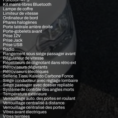
Kit mains-libres Bluetooth
Lampe de coffre
Limiteur de vitesse
Ordinateur de bord
Phares halogènes
Porte latérale arrière droite
Porte-gobelets avant
Prise 12V
Prise Jack
Prise USB
Radio
Rangement sous siège passager avant
Régulateur de vitesse
Répétiteurs de clignotant dans rétro ext
Rétroviseurs dégivrants
Rétroviseurs électriques
Sellerie Tissu Kaleido Carbone Fonce
Siège conducteur avec réglage lombaire
Siège passager avec dossier repliable
Système de contrôle des angles morts
Température extérieure
Verrouillage auto. des portes en roulant
Verrouillage centralisé à distance
Verrouillage centralisé des portes
Vitres avant électriques
Vitres teintées