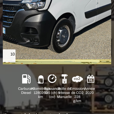
10
Carburant
Kilométrage
Puissance
Boîte de
Emission
Année
Diesel
1280269
135 (ch) 8
vitesse
de CO2
2020
km
(cv)
Manuelle
228
g/km