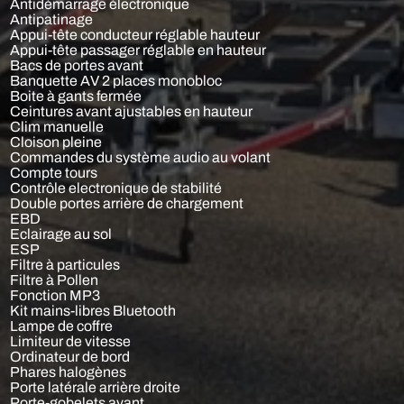
Antidémarrage électronique
Antipatinage
Appui-tête conducteur réglable hauteur
Appui-tête passager réglable en hauteur
Bacs de portes avant
Banquette AV 2 places monobloc
Boite à gants fermée
Ceintures avant ajustables en hauteur
Clim manuelle
Cloison pleine
Commandes du système audio au volant
Compte tours
Contrôle electronique de stabilité
Double portes arrière de chargement
EBD
Eclairage au sol
ESP
Filtre à particules
Filtre à Pollen
Fonction MP3
Kit mains-libres Bluetooth
Lampe de coffre
Limiteur de vitesse
Ordinateur de bord
Phares halogènes
Porte latérale arrière droite
Porte-gobelets avant