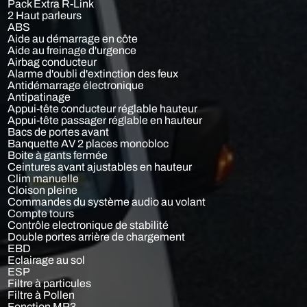
Pack Extra R-Link
2 Haut parleurs
ABS
Aide au démarrage en côte
Aide au freinage d'urgence
Airbag conducteur
Alarme d'oubli d'extinction des feux
Antidémarrage électronique
Antipatinage
Appui-tête conducteur réglable hauteur
Appui-tête passager réglable en hauteur
Bacs de portes avant
Banquette AV 2 places monobloc
Boite à gants fermée
Ceintures avant ajustables en hauteur
Clim manuelle
Cloison pleine
Commandes du système audio au volant
Compte tours
Contrôle electronique de stabilité
Double portes arrière de chargement
EBD
Eclairage au sol
ESP
Filtre à particules
Filtre à Pollen
Fonction MP3