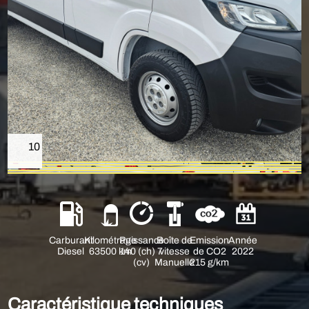
10
Carburant
Kilométrage
Puissance
Boîte de
Emission
Année
Diesel
63500 km
140 (ch) 7
vitesse
de CO2
2022
(cv)
Manuelle
215 g/km
Caractéristique techniques