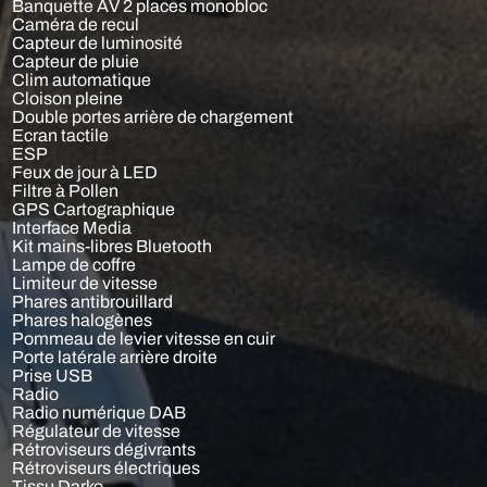
Banquette AV 2 places monobloc
Caméra de recul
Capteur de luminosité
Capteur de pluie
Clim automatique
Cloison pleine
Double portes arrière de chargement
Ecran tactile
ESP
Feux de jour à LED
Filtre à Pollen
GPS Cartographique
Interface Media
Kit mains-libres Bluetooth
Lampe de coffre
Limiteur de vitesse
Phares antibrouillard
Phares halogènes
Pommeau de levier vitesse en cuir
Porte latérale arrière droite
Prise USB
Radio
Radio numérique DAB
Régulateur de vitesse
Rétroviseurs dégivrants
Rétroviseurs électriques
Tissu Darko