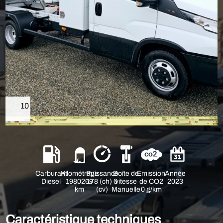
10
Carburant
Kilométrage
Puissance
Boîte de
Emission
Année
Diesel
1980269
178 (ch) 0
vitesse
de CO2
2023
km
(cv)
Manuelle
0 g/km
Caractéristique techniques