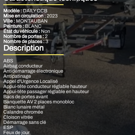
Modèle :
DAILY CCB
Mise en circulation :
2023
Ville :
MONTAUBAN
Peinture :
BLANC
État du véhicule :
Non
Nombre de portes :
2
Nombre de places :
3
Description
ABS
Airbag conducteur
Antidémarrage électronique
Antipatinage
Appel d'Urgence Localisé
Appui-tête conducteur réglable hauteur
Appui-tête passager réglable en hauteur
Bacs de portes avant
Banquette AV 2 places monobloc
Blanc lunaire métal
Calandre chromée
Cloison vitrée
Démarrage sans clé
ESP
Feux de jour