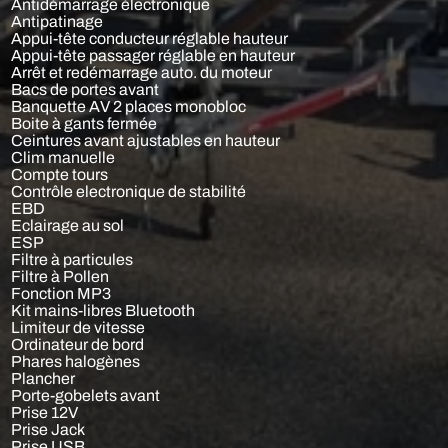
Antidémarrage électronique
Antipatinage
Appui-tête conducteur réglable hauteur
Appui-tête passager réglable en hauteur
Arrêt et redémarrage auto. du moteur
Bacs de portes avant
Banquette AV 2 places monobloc
Boite à gants fermée
Ceintures avant ajustables en hauteur
Clim manuelle
Compte tours
Contrôle electronique de stabilité
EBD
Eclairage au sol
ESP
Filtre à particules
Filtre à Pollen
Fonction MP3
Kit mains-libres Bluetooth
Limiteur de vitesse
Ordinateur de bord
Phares halogènes
Plancher
Porte-gobelets avant
Prise 12V
Prise Jack
Prise USB