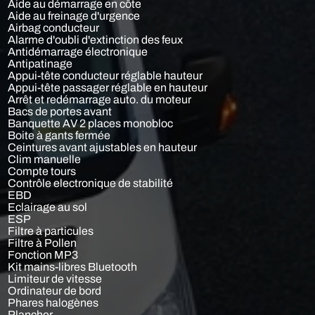
Aide au démarrage en côte
Aide au freinage d'urgence
Airbag conducteur
Alarme d'oubli d'extinction des feux
Antidémarrage électronique
Antipatinage
Appui-tête conducteur réglable hauteur
Appui-tête passager réglable en hauteur
Arrêt et redémarrage auto. du moteur
Bacs de portes avant
Banquette AV 2 places monobloc
Boite à gants fermée
Ceintures avant ajustables en hauteur
Clim manuelle
Compte tours
Contrôle electronique de stabilité
EBD
Eclairage au sol
ESP
Filtre à particules
Filtre à Pollen
Fonction MP3
Kit mains-libres Bluetooth
Limiteur de vitesse
Ordinateur de bord
Phares halogènes
Plancher