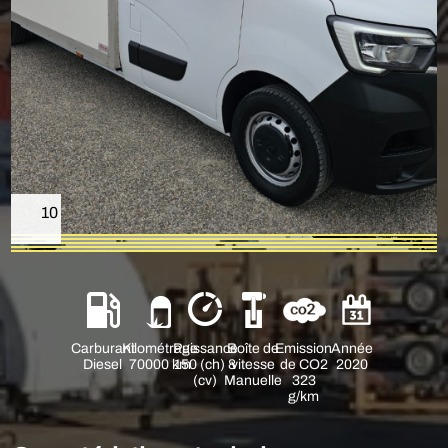
10
Carburant
Kilométrage
Puissance
Boîte de
Emission
Année
Diesel
70000 km
150 (ch) 8
vitesse
de CO2
2020
(cv)
Manuelle
323
g/km