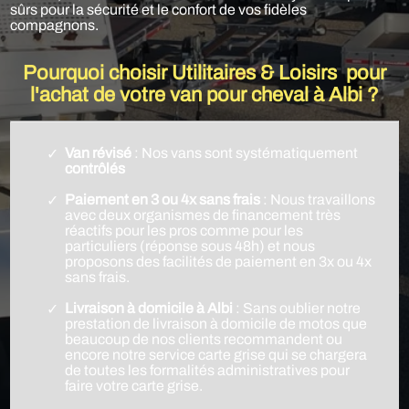
sûrs pour la sécurité et le confort de vos fidèles
compagnons.
Pourquoi choisir Utilitaires & Loisirs pour
l'achat de votre van pour cheval à Albi ?
Van révisé
: Nos vans sont systématiquement
contrôlés
Paiement en 3 ou 4x sans frais
: Nous travaillons
avec deux organismes de financement très
réactifs pour les pros comme pour les
particuliers (réponse sous 48h) et nous
proposons des facilités de paiement en 3x ou 4x
sans frais.
Livraison à domicile à Albi
: Sans oublier notre
prestation de livraison à domicile de motos que
beaucoup de nos clients recommandent ou
encore notre service carte grise qui se chargera
de toutes les formalités administratives pour
faire votre carte grise.