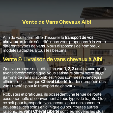
Vente de Vans Chevaux Albi
Afin de vous permettre d'assurer le
transport de vos
chevaux
en toute sécurité, nous vous proposons à la vente
différents types de
vans
. Nous disposons de nombreux
modèles adaptés à tous les besoins.
Vente & Livraison de vans chevaux à Albi
Que vous soyez en quête d'un
van 1, 2, 3 ou 4 places
, nous
avons forcément de quoi vous satisfaire parmi notre large
gamme de vans disponibles. Nous sommes revendeurs
officiels de la marque
Cheval Liberté
, leader européen des
vans tractés pour le transport de chevaux.
Robustes et pratiques, ils possèdent une tenue de route
exceptionnelle et conviennent à tous types de trajets. Que
ce soit pour transporter vos chevaux pour des concours
équestres, des soins en clinique ou pour toutes autres
raisons, les
vans Cheval Liberté
sont les moyens les plus