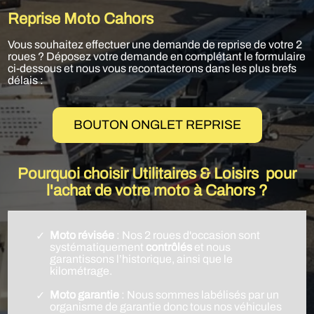
Reprise Moto Cahors
Vous souhaitez effectuer une demande de reprise de votre 2
roues ? Déposez votre demande en complétant le formulaire
ci-dessous et nous vous recontacterons dans les plus brefs
délais :
BOUTON ONGLET REPRISE
Pourquoi choisir Utilitaires & Loisirs pour
l'achat de votre moto à Cahors ?
Moto révisée
: Nos 2 roues d'occasion sont
systématiquement
contrôlés
et nous
garantissons l’historique, ainsi que le
kilométrage.
Moto garantie
: Nous sommes labélisés par un
organisme de garantie donc tous nos véhicules