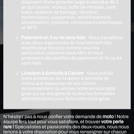
disposent d'une garantie large et étendue de 1
an qui couvre: moteur, boîte de vitesses, pont,
turbo, système de freinage, direction,
transmission, suspension, refroidissement,
climatisation, injection, composants électriques
et GPS.
Paiement en 3 ou 4x sans frais
: Nous travaillons
avec deux organismes de financement très
réactifs pour les pros comme pour les
particuliers (réponse sous 48h) et nous
proposons des facilités de paiement en 3x ou 4x
sans frais.
Livraison à domicile à Cahors
: Sans oublier
notre prestation de livraison à domicile de
motos que beaucoup de nos clients
recommandent ou encore notre service carte
grise qui se chargera de toutes les formalités
administratives pour faire votre carte grise.
N’hésitez pas à nous confier votre demande de
moto
! Notre
équipe fera tout pour vous satisfaire, et trouver
votre perle
rare !
Spécialistes et passionnés des deux-roues, nous nous
tenons à votre disposition pour vous renseigner sur chacun