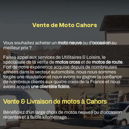
Vente de Moto Cahors
Vous souhaitez acheter un
moto neuve
ou d'
occasion
au
meilleur prix ?
Faites appel aux services de Utilitaires & Loisirs, le
spécialiste de la vente de
motos cross
et de
motos de route
.
Fort de notre expérience acquise depuis de nombreuses
années dans le secteur automobile, nous nous sommes
forgés une réputation et nous avons su gagner la confiance
de nombreux clients aux quatre coins de la France et nous
avons acquis
une clientèle fidèle.
Vente & Livraison de motos à Cahors
Bénéficiez d'un large choix de motos neuves ou d'occasion
récentes et à faible kilométrage :