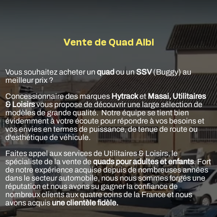
Vente de Quad Albi
Vous souhaitez acheter un
quad
ou un
SSV
(Buggy) au
meilleur prix ?
Concessionnaire des marques
Hytrack
et
Masai,
Utilitaires
& Loisirs
vous propose de découvrir une large sélection de
modèles de grande qualité. Notre équipe se tient bien
évidemment à votre écoute pour répondre à vos besoins et
vos envies en termes de puissance, de tenue de route ou
d'esthétique de véhicule.
Faites appel aux services de Utilitaires & Loisirs, le
spécialiste de la vente de
quads pour adultes et enfants
. Fort
de notre expérience acquise depuis de nombreuses années
dans le secteur automobile, nous nous sommes forgés une
réputation et nous avons su gagner la confiance de
nombreux clients aux quatre coins de la France et nous
avons acquis
une clientèle fidèle.