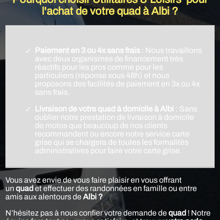
l'achat de votre quad à Albi ?
Paiement en 3 ou 4x sans frais
: Nous travaillons
avec deux organismes de financement très
réactifs pour les pros comme pour les
particuliers (réponse sous 48h) et nous
proposons des facilités de paiement en 3x ou 4x
sans frais.
Livraison de votre quad à domicile à Albi
: Sans
oublier notre prestation de livraison à domicile
de motos que beaucoup de nos clients
recommandent ou encore notre service carte
grise qui se chargera de toutes les formalités
administratives pour faire votre carte grise.
Vous avez envie de vous faire plaisir en vous offrant
un
quad
et effectuer des randonnées en famille ou entre
amis aux alentours de
Albi ?
N’hésitez pas à nous confier votre demande de
quad
! Notre